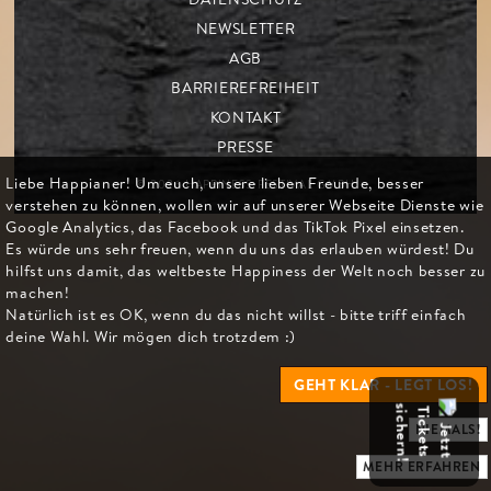
NEWSLETTER
AGB
BARRIEREFREIHEIT
KONTAKT
PRESSE
Liebe Happianer! Um euch, unsere lieben Freunde, besser
© 2026 HAPPINESS FESTIVAL GMBH
verstehen zu können, wollen wir auf unserer Webseite Dienste wie
Google Analytics, das Facebook und das TikTok Pixel einsetzen.
Es würde uns sehr freuen, wenn du uns das erlauben würdest! Du
hilfst uns damit, das weltbeste Happiness der Welt noch besser zu
machen!
Natürlich ist es OK, wenn du das nicht willst - bitte triff einfach
deine Wahl. Wir mögen dich trotzdem :)
GEHT KLAR - LEGT LOS!
NIEMALS!
MEHR ERFAHREN