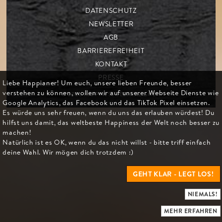
DATENSCHUTZ
NEWSLETTER
AGB
BARRIEREFREIHEIT
KONTAKT
PRESSE
Liebe Happianer! Um euch, unsere lieben Freunde, besser
verstehen zu können, wollen wir auf unserer Webseite Dienste wie
© 2026 HAPPINESS FESTIVAL GMBH
Google Analytics, das Facebook und das TikTok Pixel einsetzen.
Es würde uns sehr freuen, wenn du uns das erlauben würdest! Du
hilfst uns damit, das weltbeste Happiness der Welt noch besser zu
machen!
Natürlich ist es OK, wenn du das nicht willst - bitte triff einfach
deine Wahl. Wir mögen dich trotzdem :)
GEHT KLAR - LEGT LOS!
NIEMALS!
MEHR ERFAHREN